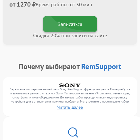
от 1270 ₽
Время работы: от 30 мин
Записаться
Скидка 20% при записи на сайте
Почему выбирают
RemSupport
Сервисные мастерские нашей сети Sony RemSupport функционируют в Екатеринбурге
и занимаются ремонтом техники Sony. Мы восстанавливаем VR-системы, телевизоры,
смартфоны и иное оборудование. До начала работ проводим первичную проверку
устройств для установления причины проблемы. Мы уточняем с посетителем набор
нужных действий и их цену, лишь потом выполняем восстановление с заменой
Читать далее
запчастей по необходимости. В конце подтверждаем качество услуг финальной
проверкой всех функций прибора.