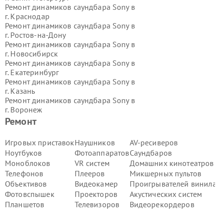
Ремонт динамиков саундбара Sony в
г.
Краснодар
Ремонт динамиков саундбара Sony в
г.
Ростов-на-Дону
Ремонт динамиков саундбара Sony в
г.
Новосибирск
Ремонт динамиков саундбара Sony в
г.
Екатеринбург
Ремонт динамиков саундбара Sony в
г.
Казань
Ремонт динамиков саундбара Sony в
г.
Воронеж
Ремонт динамиков саундбара Sony в
Ремонт
г.
Волгоград
Ремонт динамиков саундбара Sony в
Игровых приставок
Наушников
AV-ресиверов
г.
Самара
Ноутбуков
Фотоаппаратов
Саундбаров
Ремонт динамиков саундбара Sony в
Моноблоков
VR систем
Домашних кинотеатров
г.
Пермь
Телефонов
Плееров
Микшерных пультов
Ремонт динамиков саундбара Sony в
Объективов
Видеокамер
Проигрывателей винила
г.
Красноярск
Ремонт динамиков саундбара Sony в
Фотовспышек
Проекторов
Акустических систем
г.
Ижевск
Планшетов
Телевизоров
Видеорекордеров
Ремонт динамиков саундбара Sony в