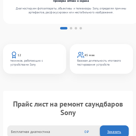
Проверка оптики и экрана
Диагностируем фотоаппараты, объективы и телевизоры Sony, определяя причины
артефактов, расфокусировки или нестабильного изображения.
12
45 мин
техников, работающих с
базовая длительность итогового
устройствами Sony
тестирования устройств
Прайс лист на ремонт саундбаров
Sony
Бесплатная диагностика
0
Заказать