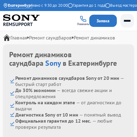
Яндекс
Екатеринбург
Ежедневно с 9:30 до 20:00
Гарантия до 1 года
Выезд мастера б
Заявка
REMSUPPORT
Позвонить
Главная
Ремонт саундбаров
Ремонт динамиков
Ремонт динамиков
саундбара
Sony
в Екатеринбурге
Ремонт динамиков саундбаров Sony от 20 мин
—
быстрый старт работ
До 30% экономии
— всегда свежие акции и
спецпредложения
Контроль на каждом этапе
— от диагностики до
выдачи
Диагностика Sony от 10 мин
— понятный вывод
Официальная гарантия до 12 мес.
— любые
проверки результата