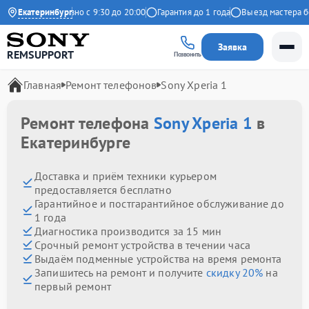
екс
Екатеринбург
Ежедневно с 9:30 до 20:00
Гарантия до 1 года
Выезд мастера бесп
Заявка
REMSUPPORT
Позвонить
Главная
Ремонт телефонов
Sony Xperia 1
Ремонт телефона
Sony Xperia 1
в
Екатеринбурге
Доставка и приём техники курьером
предоставляется бесплатно
Гарантийное и постгарантийное обслуживание до
1 года
Диагностика производится за 15 мин
Срочный ремонт устройства в течении часа
Выдаём подменные устройства на время ремонта
Запишитесь на ремонт и получите
скидку 20%
на
первый ремонт