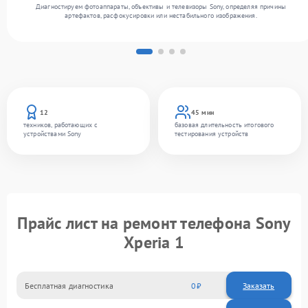
Диагностируем фотоаппараты, объективы и телевизоры Sony, определяя причины
артефактов, расфокусировки или нестабильного изображения.
12
45 мин
техников, работающих с
базовая длительность итогового
устройствами Sony
тестирования устройств
Прайс лист на ремонт телефона Sony
Xperia 1
Бесплатная диагностика
0
Заказать