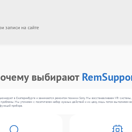
и записи на сайте
очему выбирают
RemSuppo
ионируют в Екатеринбурге и занимаются ремонтом техники Sony. Мы восстанавливаем VR-системы, 
проблемы. Мы уточняем с посетителем набор нужных действий и их цену, лишь потом выполняем во
функций прибора.