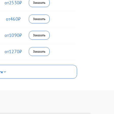
2530
460
1090
1270
ги