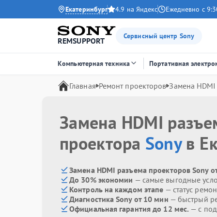
Екатеринбург
4.9 на Яндекс
Ежедневно с 9:3
Сервисный центр Sony
REMSUPPORT
Компьютерная техника
Портативная электро
Главная
Ремонт проекторов
Замена HDMI
Замена HDMI разъе
проектора
Sony
в Е
Замена HDMI разъема проекторов Sony о
До 30% экономии
— самые выгодные усл
Контроль на каждом этапе
— статус ремон
Диагностика Sony от 10 мин
— быстрый ре
Официальная гарантия до 12 мес.
— с по