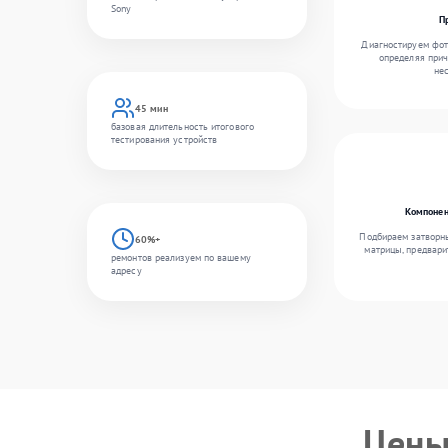
Sony
П
Диагностируем фот
определяя прич
не
45 мин
базовая длительность итогового
тестирования устройств
Компонен
Подбираем затворн
60%+
матрицы, предвари
ремонтов реализуем по вашему
адресу
Цены