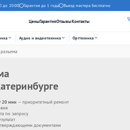
0 до 20:00
Гарантия до 1 года
Выезд мастера бесплатно
Цены
Гарантия
Отзывы
Контакты
ника
Аудио и видеотехника
Оргтехника
 разъема
ма
катеринбурге
т 20 мин
— приоритетный ремонт
овия
та по запросу
зультат
дтверждающими документами