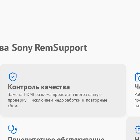
ва Sony RemSupport
Контроль качества
Ч
Замена HDMI разъема проходит многоэтапную
Ра
проверку — исключаем недоработки и повторные
пр
сбои.
ра
Приоритетное обслуживание
Н