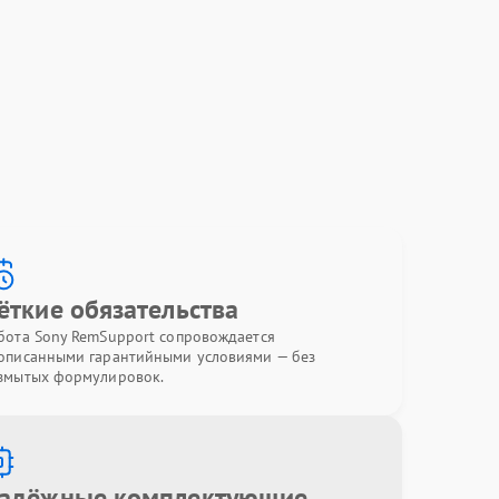
ёткие обязательства
бота Sony RemSupport сопровождается
описанными гарантийными условиями — без
змытых формулировок.
адёжные комплектующие