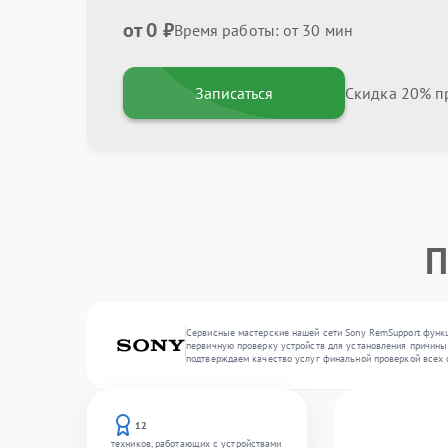
от 0 ₽
Время работы: от 30 мин
Записаться
Скидка 20% пр
П
Сервисные мастерские нашей сети Sony RemSupport функц
первичную проверку устройств для установления причины 
подтверждаем качество услуг финальной проверкой всех 
12
техников, работающих с устройствами