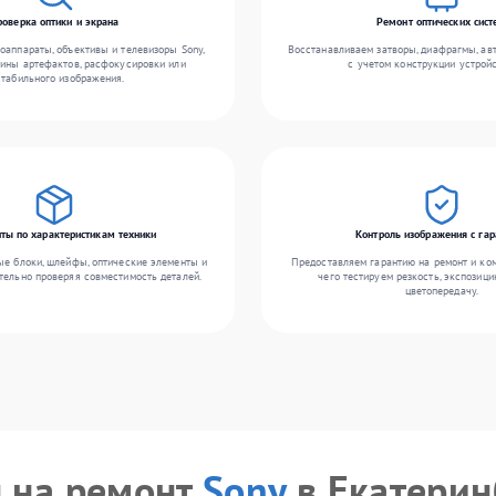
роверка оптики и экрана
Ремонт оптических сист
оаппараты, объективы и телевизоры Sony,
Восстанавливаем затворы, диафрагмы, ав
ины артефактов, расфокусировки или
с учетом конструкции устройс
стабильного изображения.
ты по характеристикам техники
Контроль изображения с гар
ые блоки, шлейфы, оптические элементы и
Предоставляем гарантию на ремонт и ко
тельно проверяя совместимость деталей.
чего тестируем резкость, экспозици
цветопередачу.
 на ремонт
Sony
в Екатерин