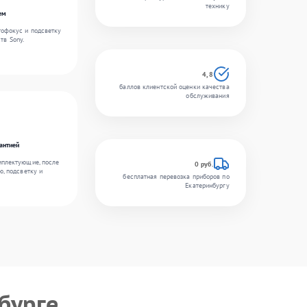
технику
ем
тофокус и подсветку
тв Sony.
4,8
баллов клиентской оценки качества
обслуживания
антией
мплектующие, после
0 руб.
ю, подсветку и
бесплатная перевозка приборов по
Екатеринбургу
бурге