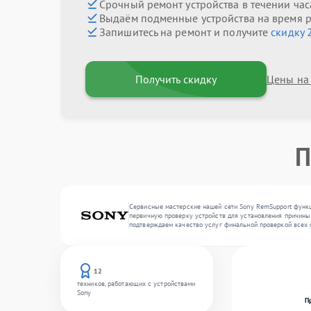
Срочный ремонт устройства в течении час
Выдаём подменные устройства на время 
Запишитесь на ремонт и получите
скидку 
Получить скидку
Цены на
П
Сервисные мастерские нашей сети Sony RemSupport функц
первичную проверку устройств для установления причины 
подтверждаем качество услуг финальной проверкой всех 
12
техников, работающих с устройствами
Sony
П