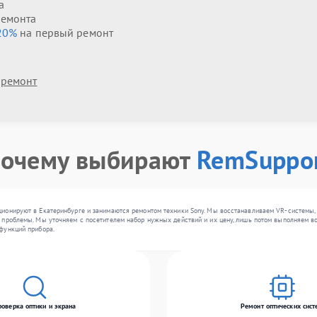
а
ремонта
20%
на первый ремонт
 ремонт
очему выбирают
RemSuppo
ионируют в Екатеринбурге и занимаются ремонтом техники Sony. Мы восстанавливаем VR-системы, 
проблемы. Мы уточняем с посетителем набор нужных действий и их цену, лишь потом выполняем во
функций прибора.
роверка оптики и экрана
Ремонт оптических сист