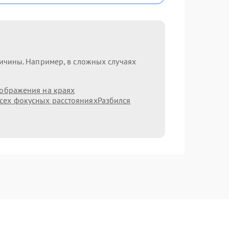
ричины. Например, в сложных случаях
зображения на краях
сех фокусных расстояниях
Разбился