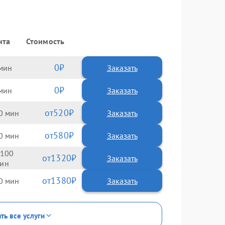
нта
Стоимость
0
Заказать
0
Заказать
520
0
580
0
100
1320
1380
0
ть все услуги