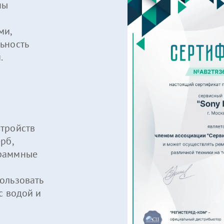
ны
ми,
ьность
.
тройств
рб,
граммные
ользовать
с водой и