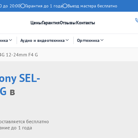
0 до 20:00
Гарантия до 1 года
Выезд мастера бесплатно
Цены
Гарантия
Отзывы
Контакты
ника
Аудио и видеотехника
Оргтехника
4G 12-24mm F4 G
ony SEL-
 G
в
оставляется бесплатно
ание до 1 года