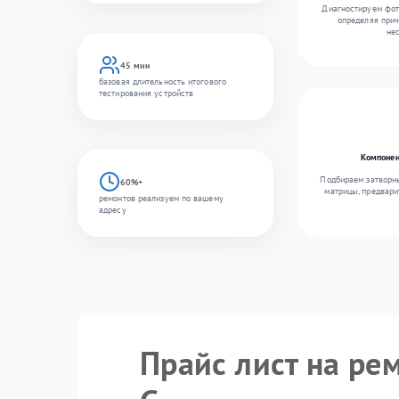
Диагностируем фот
определяя прич
не
45 мин
базовая длительность итогового
тестирования устройств
Компонен
Подбираем затворн
60%+
матрицы, предвари
ремонтов реализуем по вашему
адресу
Прайс лист на ре