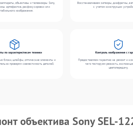
оаппараты, объективы и телевизоры Sony,
Восстанавливаем затворы, диафрагмы, ав
ины артефактов, расфокусировки или
с учетом конструкции устройс
стабильного изображения.
ты по характеристикам техники
Контроль изображения с гар
ые блоки, шлейфы, оптические элементы и
Предоставляем гарантию на ремонт и ко
тельно проверяя совместимость деталей.
чего тестируем резкость, экспозици
цветопередачу.
монт объектива Sony SEL-1