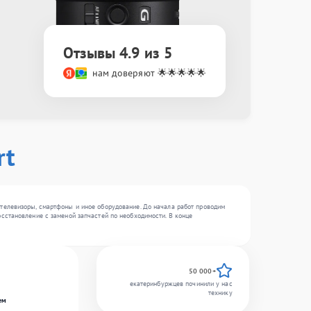
Отзывы 4.9 из 5
нам доверяют 🌟🌟🌟🌟🌟
rt
телевизоры, смартфоны и иное оборудование. До начала работ проводим
сстановление с заменой запчастей по необходимости. В конце
50 000+
екатеринбуржцев починили у нас
технику
ем