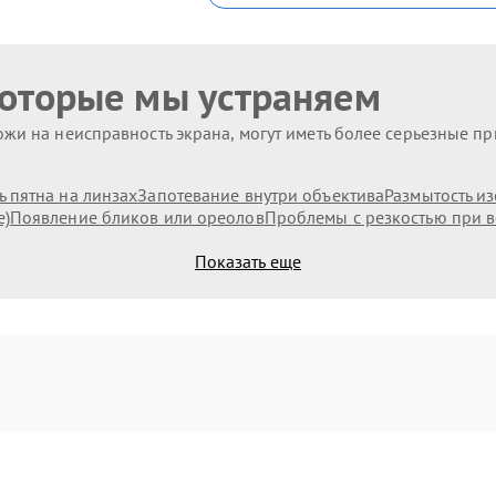
которые мы устраняем
жи на неисправность экрана, могут иметь более серьезные п
 пятна на линзах
Запотевание внутри объектива
Размытость и
е)
Появление бликов или ореолов
Проблемы с резкостью при в
Показать еще