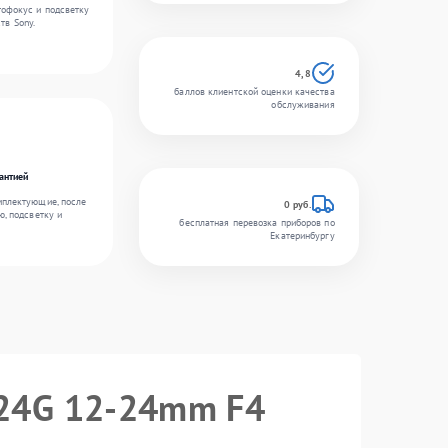
тофокус и подсветку
тв Sony.
4,8
баллов клиентской оценки качества
обслуживания
антией
мплектующие, после
0 руб.
ю, подсветку и
бесплатная перевозка приборов по
Екатеринбургу
224G 12-24mm F4