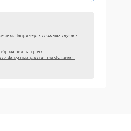
ричины. Например, в сложных случаях
зображения на краях
сех фокусных расстояниях
Разбился