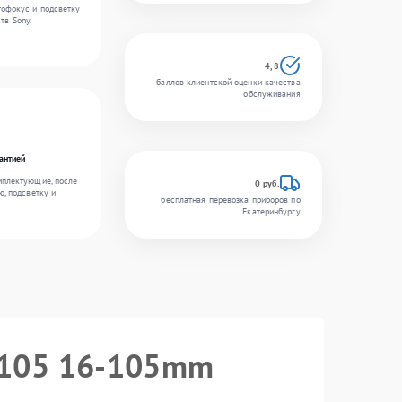
тофокус и подсветку
тв Sony.
4,8
баллов клиентской оценки качества
обслуживания
антией
мплектующие, после
0 руб.
ю, подсветку и
бесплатная перевозка приборов по
Екатеринбургу
16105 16-105mm