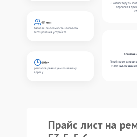
Диагностируем фот
определяя прич
не
45 мин
базовая длительность итогового
тестирования устройств
Компонен
Подбираем затворн
60%+
матрицы, предвари
ремонтов реализуем по вашему
адресу
Прайс лист на ре