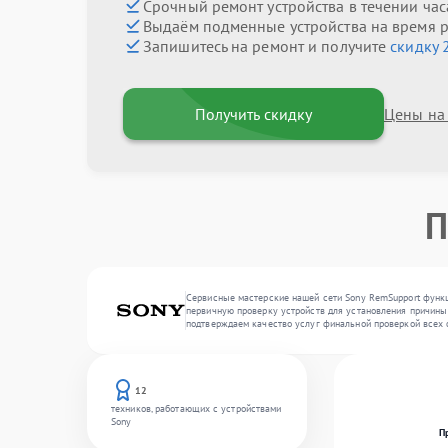
Срочный ремонт устройства в течении час
Выдаём подменные устройства на время 
Запишитесь на ремонт и получите
скидку 
Получить скидку
Цены на
П
Сервисные мастерские нашей сети Sony RemSupport функц
первичную проверку устройств для установления причины 
подтверждаем качество услуг финальной проверкой всех 
12
техников, работающих с устройствами
Sony
П