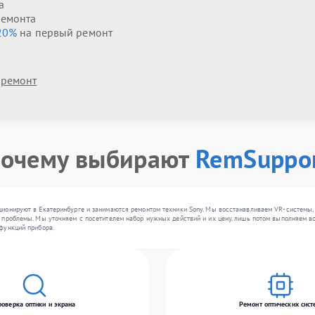
а
ремонта
20%
на первый ремонт
 ремонт
очему выбирают
RemSuppo
ионируют в Екатеринбурге и занимаются ремонтом техники Sony. Мы восстанавливаем VR-системы, 
проблемы. Мы уточняем с посетителем набор нужных действий и их цену, лишь потом выполняем во
функций прибора.
роверка оптики и экрана
Ремонт оптических сист