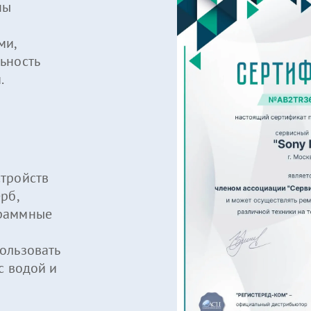
ны
ми,
ьность
.
тройств
рб,
граммные
ользовать
с водой и