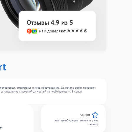
Отзывы 4.9 из 5
нам доверяют 🌟🌟🌟🌟🌟
rt
телевизоры, смартфоны и иное оборудование. До начала работ проводим
сстановление с заменой запчастей по необходимости. В конце
50 000+
екатеринбуржцев починили у нас
технику
ем