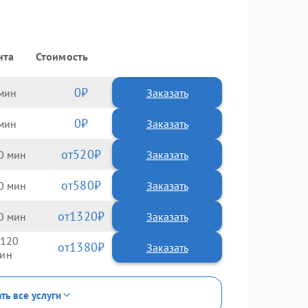
нта
Стоимость
0
Заказать
0
Заказать
520
0
580
0
1320
0
120
1380
ть все услуги