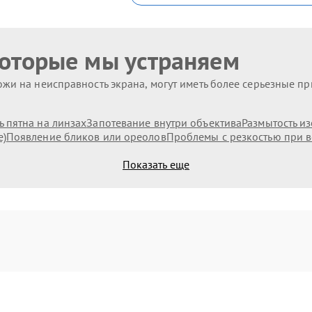
которые мы устраняем
жи на неисправность экрана, могут иметь более серьезные п
 пятна на линзах
Запотевание внутри объектива
Размытость и
е)
Появление бликов или ореолов
Проблемы с резкостью при в
Показать еще