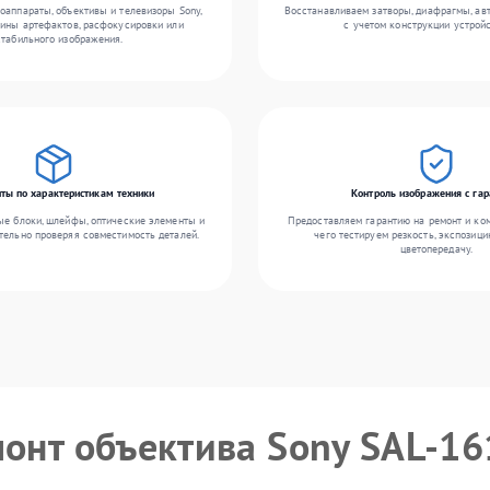
оаппараты, объективы и телевизоры Sony,
Восстанавливаем затворы, диафрагмы, ав
ины артефактов, расфокусировки или
с учетом конструкции устройс
стабильного изображения.
ты по характеристикам техники
Контроль изображения с гар
ые блоки, шлейфы, оптические элементы и
Предоставляем гарантию на ремонт и ко
тельно проверяя совместимость деталей.
чего тестируем резкость, экспозици
цветопередачу.
монт объектива Sony SAL-