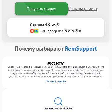
Получить скидку
Цены на ремонт
Отзывы 4.9 из 5
нам доверяют 🌟🌟🌟🌟🌟
Почему выбирают
RemSupport
Сервисные мастерские нашей сети Sony RemSupport функционируют в Екатеринбурге
и занимаются ремонтом техники Sony. Мы восстанавливаем VR-системы, телевизоры,
смартфоны и иное оборудование. До начала работ проводим первичную проверку
устройств для установления причины проблемы. Мы уточняем с посетителем набор
нужных действий и их цену, лишь потом выполняем восстановление с заменой
Читать далее
запчастей по необходимости. В конце подтверждаем качество услуг финальной
проверкой всех функций прибора.
Проверка оптики и экрана