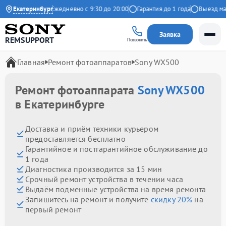
9 на Яндекс
Екатеринбург
Ежедневно с 9:30 до 20:00
Гарантия до 1 года
Выезд масте
Заявка
REMSUPPORT
Позвонить
Главная
Ремонт фотоаппаратов
Sony WX500
Ремонт фотоаппарата
Sony WX500
в Екатеринбурге
Доставка и приём техники курьером
предоставляется бесплатно
Гарантийное и постгарантийное обслуживание до
1 года
Диагностика производится за 15 мин
Срочный ремонт устройства в течении часа
Выдаём подменные устройства на время ремонта
Запишитесь на ремонт и получите
скидку 20%
на
первый ремонт