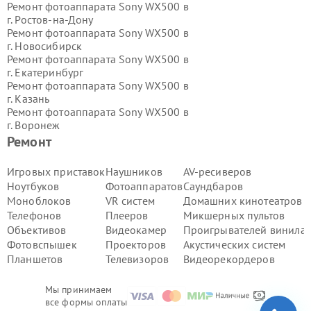
Ремонт фотоаппарата Sony WX500 в
г.
Ростов-на-Дону
Ремонт фотоаппарата Sony WX500 в
г.
Новосибирск
Ремонт фотоаппарата Sony WX500 в
г.
Екатеринбург
Ремонт фотоаппарата Sony WX500 в
г.
Казань
Ремонт фотоаппарата Sony WX500 в
г.
Воронеж
Ремонт фотоаппарата Sony WX500 в
Ремонт
г.
Волгоград
Ремонт фотоаппарата Sony WX500 в
Игровых приставок
Наушников
AV-ресиверов
г.
Самара
Ноутбуков
Фотоаппаратов
Саундбаров
Ремонт фотоаппарата Sony WX500 в
Моноблоков
VR систем
Домашних кинотеатров
г.
Пермь
Телефонов
Плееров
Микшерных пультов
Ремонт фотоаппарата Sony WX500 в
Объективов
Видеокамер
Проигрывателей винила
г.
Красноярск
Ремонт фотоаппарата Sony WX500 в
Фотовспышек
Проекторов
Акустических систем
г.
Ижевск
Планшетов
Телевизоров
Видеорекордеров
Ремонт фотоаппарата Sony WX500 в
г.
Челябинск
Мы принимаем
Ремонт фотоаппарата Sony WX500 в
все формы оплаты
г.
Тюмень